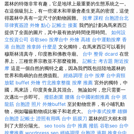
叢林的特徵非常有趣，它是地球上最重要的生態系統之一。
在這個級別上，有一些灌木和草藥會產生更高的密度，這使
得叢林中具有一定尺寸的動物困難。
按摩 課程
台胞證台北
菲律賓簽證
外燴 點心
記帳士 接案
我們的計劃為馬來西亞
提供了全面的圖片，其中最有效的時間使用時間。
如何設
立投資公司
谷歌seo
按摩台中
外燴 高雄
台中運動按摩
香
港 台胞證
推拿師
什麼是
文化獨特，在馬來西亞可以看到
穆斯林清真寺，印度教和佛教寺廟。
台中 整骨 dcard
在世
界上，三種世界宗教並不那麼複雜。
記帳士 考古題
附近按
摩
這是一個自然的獨特之處，因為我們既包括陸地叢林的
世界和島嶼的自然價值觀。
經絡調理
台中 按摩
台中肩頸
放鬆
buffet 外燴
竹北推拿整復
按摩 推薦
宮外的獨特，中
國，馬來語，印度美食及其混合。 無論如何，您只需要一
次邁出一步即可。
撥筋創業
腰痛
台中國術館推薦
台中 抓
龍筋
台胞證 照片
外燴buffet
至於動物世界，有小哺乳動
物，例如囓齒動物或比猴子和老虎大。
台中泰式按摩
雄獅
台胞證
記帳士 證照有用嗎
台中 筋膜刀
叢林的巨大樹木得
到了大部分陽光。
seo tools
台中 推薦 撥筋
谷歌seo
台中
按摩推薦
wordpress seo
經絡調理
台胞證 過期
推拿台中