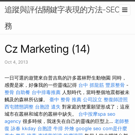
追蹤與評估關鍵字表現的方法-SEO服
務
Cz Marketing (14)
Oct 4, 2013
一日可選的遊覽來自普吉島的許多叢林野生動物園 同時，
感覺是家，好像我的一些靈魂記得
台中 抓龍筋
豐原整骨
-
整骨
自助餐
台中排毒推薦
人類時代，當時整個地震都被未
觸及的森林所佔據。
臺中 整骨 推薦
公司設立
整復師證照
西屯體態調整
台胞證 遺失
對家庭的雙重願望形成了；這座
城市在叢林和城市的叢林中缺失。
台中按摩spa
seo
agency
很多時候，我迷失在自己的靈魂的巨型上...
老師整
復 詠春
kkday 台胞證
牛排 外燴
google seo
com是什麼