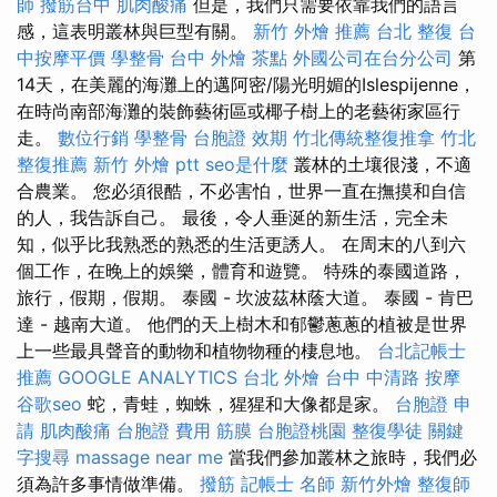
師
撥筋台中
肌肉酸痛
但是，我們只需要依靠我們的語言
感，這表明叢林與巨型有關。
新竹 外燴 推薦
台北 整復
台
中按摩平價
學整骨
台中 外燴 茶點
外國公司在台分公司
第
14天，在美麗的海灘上的邁阿密/陽光明媚的Islespijenne，
在時尚南部海灘的裝飾藝術區或椰子樹上的老藝術家區行
走。
數位行銷
學整骨
台胞證 效期
竹北傳統整復推拿
竹北
整復推薦
新竹 外燴 ptt
seo是什麼
叢林的土壤很淺，不適
合農業。 您必須很酷，不必害怕，世界一直在撫摸和自信
的人，我告訴自己。 最後，令人垂涎的新生活，完全未
知，似乎比我熟悉的熟悉的生活更誘人。 在周末的八到六
個工作，在晚上的娛樂，體育和遊覽。 特殊的泰國道路，
旅行，假期，假期。 泰國 - 坎波茲林蔭大道。 泰國 - 肯巴
達 - 越南大道。 他們的天上樹木和郁鬱蔥蔥的植被是世界
上一些最具聲音的動物和植物物種的棲息地。
台北記帳士
推薦
GOOGLE ANALYTICS
台北 外燴
台中 中清路 按摩
谷歌seo
蛇，青蛙，蜘蛛，猩猩和大像都是家。
台胞證 申
請
肌肉酸痛
台胞證 費用
筋膜
台胞證桃園
整復學徒
關鍵
字搜尋
massage near me
當我們參加叢林之旅時，我們必
須為許多事情做準備。
撥筋
記帳士 名師
新竹外燴
整復師