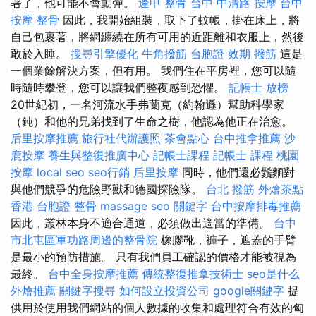
著了，他可能不會動彈。
逢甲 整骨
台中 中清路 按摩
台中
按摩 整骨
因此，我開始組裝，取下了蚊帳，掛在床上，將
自己包裹著，將網纏繞在所有可用的近距離和衣服上，然後
敢於入睡。
搜尋引擎優化
牛角撥筋
台胞證 效期
撥筋
這是
一個業餘解決方案，但有用。 我們住在平房裡，您可以隨
時隨時攀登，您可以讓我們整夜感到恐懼。
記帳士 放榜
20世紀初，一名河流水手弗蘭克（約翰遜）幫助科學家
（鈍）和他的兄弟找到了生命之樹，他認為他正在治愈。
后里按摩推薦
旅行社代辦護照
茶會點心
台中推拿推薦
沙
鹿按摩
養生與整復推廣中心
記帳士課程
記帳士 課程
桃園
按摩
local seo
seo行銷
后里按摩
同時，他們還必鬚麵對
與他們競爭的危險野獸和德國探險隊。
台北 撥筋
外燴茶點
香港 台胞證
整骨
massage
seo 關鍵字
台中按摩排毒推薦
因此，叢林本身不適合通道，必須做出適當的準備。
台中
市北屯區軍功路周邊的整骨院
橡膠靴，褲子，遮蓋的手臂
是最小的預防措施。 只有我們員工確認的價格才能被視為
最終。
台中全身按摩推薦
傳統整復推拿技術士
seo是什么
外燴推薦
關鍵字搜尋
如何設立投資公司
google關鍵字
提
供用於使用我們網站的個人數據的收集和處理符合有效的匈