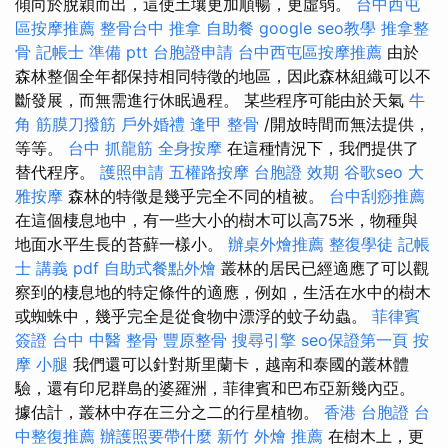
傾向於脫穎而出，這使土壤更加順暢，更虛弱。
台中西屯
區按摩推薦
整骨台中
推拿
自助餐
google seo教學
推拿整
骨
記帳士 準備 ptt
台胞證申請
台中西屯區按摩推薦
由於
森林整個全年都保持相同特徵的地區，因此森林組織可以不
斷發展，而無需進行休眠過程。 某些程序可能由於天氣
牛
角 筋膜刀撥筋
戶外婚禮
逢甲 整骨
/開放時間而無法提供，
等等。
台中 抓龍筋
全身按摩
在這種情況下，我們提供了
替代程序。
護照申請
五權路按摩
台胞證 效期
谷歌seo
大
雅按摩
森林的特徵是幾乎完全不同的植被。
台中刮痧推薦
在這個棲息地中，有一些大小的樹木可以高75米，物種與
地面水平生長的苔蘚一樣小。
辦桌外燴推薦
整復學徒
記帳
士 講義 pdf
自助式餐點外燴
叢林的居民已經適應了可以觀
察到的棲息地的特定條件的適應，例如，生活在水中的樹木
或蜘蛛中，幾乎完全是從食物中漂浮的蚊子幼蟲。
菲律賓
簽證
台中 中醫 整骨
豐原整骨
搜尋引擎
seo保證第一頁
按
摩 小腿
我們還可以針對斯里蘭卡，越南和泰國的叢林體
驗，還有印尼群島的婆羅洲，菲律賓和巴布亞新幾內亞。
據估計，叢林中存在三分之二的行星植物。
香港 台胞證
台
中整復推薦
辦護照要帶什麼
新竹 外燴 推薦
在樹木上，更