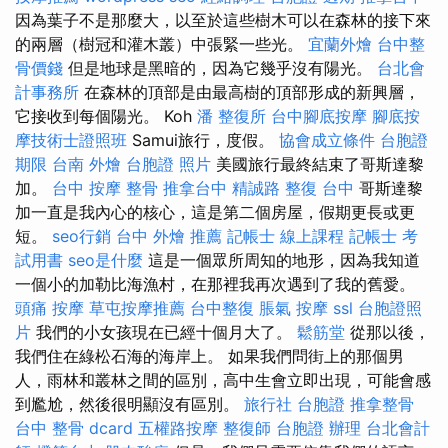
因為葉子不是那麼大，以至於這些樹木可以在森林的接下來
的兩層（樹冠和灌木叢）中張緊一些光。
宜蘭外燴
台中整
骨價錢
但是地球是黑暗的，因為它幾乎沒有陽光。
台北會
計事務所
在森林的頂部是由最高樹的頂部形成的新興層，
它接收到每個陽光。 Koh
潘 整復所
台中腳底按摩
腳底按
摩技術士證照班
Samui旅行，度假。
協會成立條件
台胞證
期限
台南 外燴
台胞證 照片
美國旅行最終結束了哥斯達黎
加。
台中 按摩 整骨
推拿台中
精誠路 整復 台中
哥斯達黎
加一直是我內心的核心，這是第二個房屋，假期更長或更
短。
seo行銷
台中 外燴 推薦
記帳士 線上課程
記帳士 考
試用書
seo是什麼
這是一個眾所周知的地形，因為我知道
一個小的加勒比海漁村，在那裡我再次遇到了我的舊愛。
頭痛 按摩
草屯按摩推薦
台中整復
脹氣 按摩
ssl
台胞證照
片
我們的小女孩現在已經十個月大了。
鬆筋堂
從那以後，
我們住在綠松石海的海岸上。 如果我們問街上的那個男
人，雨林和叢林之間的區別，高中生會立即出現，可能會感
到尷尬，然後很明顯沒有區別。
旅行社 台胞證
推拿整骨
台中 整骨 dcard
五權路按摩
整復師
台胞證 辦理
台北會計