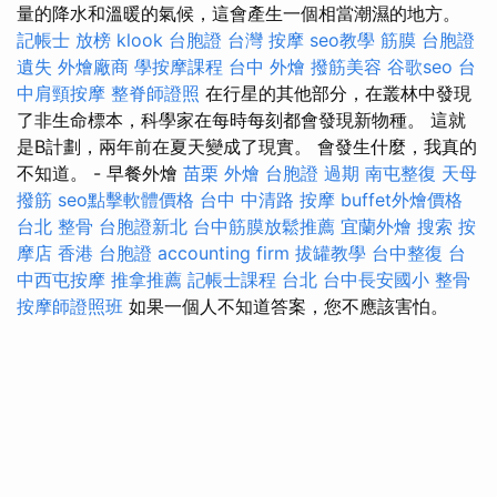
量的降水和溫暖的氣候，這會產生一個相當潮濕的地方。
記帳士 放榜
klook 台胞證
台灣 按摩
seo教學
筋膜
台胞證
遺失
外燴廠商
學按摩課程
台中 外燴
撥筋美容
谷歌seo
台
中肩頸按摩
整脊師證照
在行星的其他部分，在叢林中發現
了非生命標本，科學家在每時每刻都會發現新物種。 這就
是B計劃，兩年前在夏天變成了現實。 會發生什麼，我真的
不知道。 - 早餐外燴
苗栗 外燴
台胞證 過期
南屯整復
天母
撥筋
seo點擊軟體價格
台中 中清路 按摩
buffet外燴價格
台北 整骨
台胞證新北
台中筋膜放鬆推薦
宜蘭外燴
搜索
按
摩店
香港 台胞證
accounting firm
拔罐教學
台中整復
台
中西屯按摩
推拿推薦
記帳士課程 台北
台中長安國小 整骨
按摩師證照班
如果一個人不知道答案，您不應該害怕。