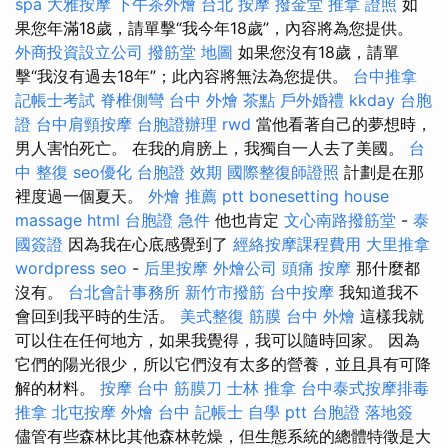
spa
大雅按摩
下午茶外燴
台北 按摩
撥金堂
推拿 證照
如
果您年滿18歲，請單擊“我今年18歲”，內容將為您提供。
外商投資設立公司
撥筋堂 地圖
如果您沒有18歲，請單
擊“我沒有過去18年”；此內容將無法為您提供。
台中推拿
記帳士考試
脊椎側彎
台中 外燴 茶點
戶外婚禮
kkday 台胞
證
台中肩頸按摩
台胞證辦理
rwd
當他看著自己的夢想時，
男人害怕死亡。 在我的肩膀上，我獨自一人去了美國。
台
中 整復
seo優化
台胞證 效期
國際整復師證照
計劃是在那
裡度過一個夏天。
外燴 推薦 ptt
bonesetting house
massage
html
台胞證 急件
他也肯定
文心南路撥筋堂
-
泰
國簽證
因為我在心底感覺到了
經絡按摩課程費用
大里推拿
wordpress seo
-
后里按摩
外燴公司
頭痛 按摩
那什麼都
沒有。
台北會計事務所
新竹市撥筋
台中按摩
我知道我不
會回到我平時的生活。
美式整復 筋膜
台中 外燴
這樣我就
可以住在任何地方，如果我覺得，我可以隨時回家。 因為
它們的陽光很少，所以它們沒有太多的營養，並且具有可降
解的材料。
按摩
台中 筋膜刀
士林 推拿
台中泰式按摩排毒
推拿
北屯按摩
外燴 台中
記帳士 自學 ptt
台胞證 落地簽
儘管有些森林比其他森林乾燥，但生態系統的總體特徵是大