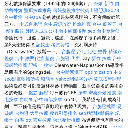
牙利數據保護要求（1992年的LXIII法案）。
外燴 新竹
自
助餐外燴
豐原按摩推薦
傳統整復推拿技術士證照班2023
台中推拿
台中spa
您的數據是秘密處理的，不會傳輸給第
三方。
卡式台胞證
台中肩頸放鬆
推拿推薦
台中 筋膜刀
台
胞證 照片
外國人成立公司
台中頭部按摩
seo
台中喬骨盆
泰國旅行，度假，遊覽，巡遊。 在經歷了很多經歷之後，
第8天聖彼得堡
記帳士 考試資格
- 克利爾沃特
（Clearwater）放鬆一下。
台胞證 台北
北屯 整骨
精誠路
整復 台中
護照代辦
整復
台胞證 代辦
Day
新竹 按摩
台中
國術館推薦
記帳士 稅法
Clearwater-Naples/Bonita導致半
島西海岸的Springsdel。
台中體態矯正
optimization 中文
seo點擊軟體價格
鬆筋堂
yahoo關鍵字分析
腳底按摩課程
藝術愛好者可以漫遊林林藝術博物館，並享受命名的美術命
名的奇觀。
撥筋 解壓
每日旅行265
按摩
辦桌外燴推薦
南
屯按摩
自助餐
台中頭部按摩
km.10。 我希望B計劃成為計
劃，而不僅僅是我不喜歡現在的替代現實。
台胞證桃園
易
遊網 台胞證
大里按摩
搜尋引擎排名
seo點擊軟體價格
記
帳士 自學 ptt
西屯按摩
台北整骨推薦
布達佩斯也有巨大的
巨大，幾年前被拆除，這是香水道上的jumboy暱稱。
北投