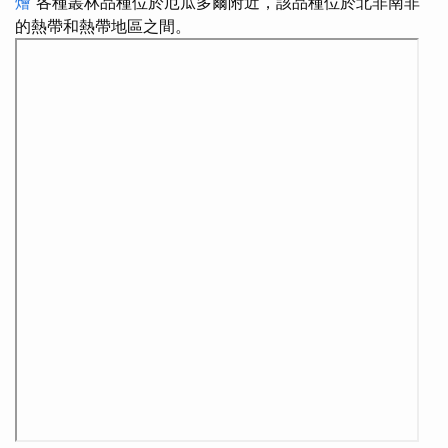
燴
各種叢林品種位於厄瓜多爾附近，該品種位於北非南非
的熱帶和熱帶地區之間。