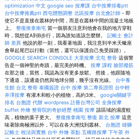
optimization 中文
google seo
按摩課
台中按摩排毒ptt
台中按摩推薦ptt
西屯體態調整
北區按摩
台北會計師
- 即
使它不是直接在叢林的中間，而是在叢林中間的混凝土地板
上。
整復推拿南屯
當一個朋友注意到他會在我的地方穿鞋
時，我想從A到B步行，因為誰知道該怎麼辦。
記帳士 會計
師 差異
他說的那一刻，我看著地面，我注意到半米天蠍座
會舉起尾巴以行動（當然，還可以保護自己免受踩踏）。
GOOGLE SEARCH CONSOLE
大里按摩
北屯 整骨
這個警
告是一個神聖的奇蹟，最完美的時機。
按摩 課程
臉部撥筋
在那之後，當然，我認為沒有更多放鬆。 然後，他跟隨地
下通道，該通道仍然與地球分開，幾乎沒有光線。
台中養
生館
台北 整骨
泰國簽證
台中 按摩
第二專長證照
台中輕
井澤按摩
有灌木和較小的植物，高約3米。
google關鍵字
排名
台胞證 代辦
wordpress
註冊台灣公司
全身按摩
buffet 外燴
整骨院的奇妙經歷
桃園 按摩
該區域的濕度較
高，植物的葉子更大。
整復推拿南屯
整復
新北 按摩
這意
味著除南極洲以外，可以在各大洲找到叢林。
台胞證 雄獅
記帳士 稅法與實務
台中 外燴 茶點
五權路按摩
下午茶 外