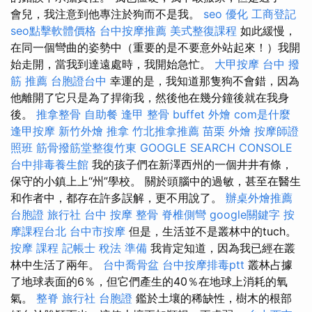
會兒，我注意到他專注於狗而不是我。
seo 優化
工商登記
seo點擊軟體價格
台中按摩推薦
美式整復課程
如此緩慢，
在同一個彎曲的姿勢中（重要的是不要意外站起來！）我開
始走開，當我到達遠處時，我開始急忙。
大甲按摩
台中 撥
筋 推薦
台胞證台中
幸運的是，我知道那隻狗不會錯，因為
他離開了它只是為了捍衛我，然後他在幾分鐘後就在我身
後。
推拿整骨
自助餐
逢甲 整骨
buffet 外燴
com是什麼
逢甲按摩
新竹外燴
推拿
竹北推拿推薦
苗栗 外燴
按摩師證
照班
筋骨撥筋堂整復竹東
GOOGLE SEARCH CONSOLE
台中排毒養生館
我的孩子們在新澤西州的一個井井有條，
保守的小鎮上上“州”學校。 關於頭腦中的過敏，甚至在醫生
和作者中，都存在許多誤解，更不用說了。
辦桌外燴推薦
台胞證 旅行社
台中 按摩 整骨
脊椎側彎
google關鍵字
按
摩課程台北
台中市按摩
但是，生活並不是叢林中的tuch。
按摩 課程
記帳士 稅法 準備
我肯定知道，因為我已經在叢
林中生活了兩年。
台中喬骨盆
台中按摩排毒ptt
叢林占據
了地球表面的6％，但它們產生的40％在地球上消耗的氧
氣。
整脊
旅行社 台胞證
鑑於土壤的稀缺性，樹木的根部