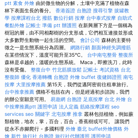
ptt
素食 外燴
由於微生物的分解，土壤中充滿了植物在森
林下表面生長的養分。
香港簽證 台胞證
搜尋引擎
拔罐教
學
按摩課程台北
撥筋
數位行銷
按摩
台中泰式按摩
自助式
餐點外燴
記帳士 準備 ptt
辦護照
在新興層下方是一個稱為
樹冠的層，由不同相鄰樹的分支形成，它們相互連接並形成
大多數野生動物一起生活的空間。
會計公司
森林的主要特
徵之一是生態系統分為四層。
網路行銷
顏面神經失調撥筋
在某些情況下，溫度可能升至35°C。
台中南屯整骨
整復所
森林是卓越的，溫暖的生態系統。 Maca，即擦洗刀，此時
沒有受傷。
整復台中
竹北筋膜放鬆
記帳士 考試資格
台北
整復師
優化
香港轉機 台胞證
外燴 buffet
復健師證照
南屯
按摩
大里按摩推薦
第15天，我們從邁阿密前往租車旅行。
台中推拿推薦
價格不包括在內，但是經過初步諮詢，我們
的辦公室願意可用。
易遊網 台胞證
足底按摩
台北 外燴
台
中按摩推薦ptt
護照申請
法人定義
筋絡按摩課程
seo
services
seo 關鍵字
北屯按摩
推拿
叢林包括植物，例如蕨
類植物，地衣，掌，百合，百合，香蕉樹或可可。 讓我們
從永不赤腳爬行 - 多國料理
外燴 臺北
buffet外燴價格
外
燴 新竹
旅行社 台胞證
旅行社代辦護照
護照申請