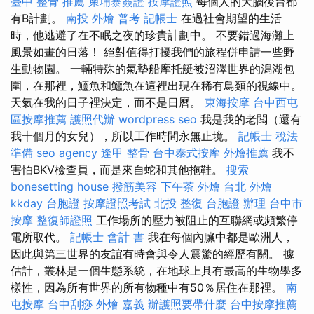
臺中 整骨 推薦
柬埔寨簽證
按摩證照
每個人的大腦後台都
有B計劃。
南投 外燴
普考 記帳士
在過社會期望的生活
時，他逃避了在不眠之夜的珍貴計劃中。 不要錯過海灘上
風景如畫的日落！ 絕對值得打擾我們的旅程併申請一些野
生動物園。 一輛特殊的氣墊船摩托艇被沼澤世界的潟湖包
圍，在那裡，鱷魚和鱷魚在這裡出現在稀有鳥類的視線中。
天氣在我的日子裡決定，而不是日曆。
東海按摩
台中西屯
區按摩推薦
護照代辦
wordpress seo
我是我的老闆（還有
我十個月的女兒），所以工作時間永無止境。
記帳士 稅法
準備
seo agency
逢甲 整骨
台中泰式按摩
外燴推薦
我不
害怕BKV檢查員，而是來自蛇和其他拖鞋。
搜索
bonesetting house
撥筋美容
下午茶 外燴
台北 外燴
kkday 台胞證
按摩證照考試
北投 整復
台胞證 辦理
台中市
按摩
整復師證照
工作場所的壓力被阻止的互聯網或頻繁停
電所取代。
記帳士 會計 書
我在每個內臟中都是歐洲人，
因此與第三世界的友誼有時會與令人震驚的經歷有關。 據
估計，叢林是一個生態系統，在地球上具有最高的生物學多
樣性，因為所有世界的所有物種中有50％居住在那裡。
南
屯按摩
台中刮痧
外燴 嘉義
辦護照要帶什麼
台中按摩推薦