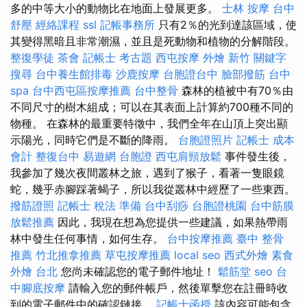
多的中等大小的動物比在地面上發展更多。
士林 按摩
台中
舒壓
經絡課程
ssl
記帳事務所
只有2％的光到達該區域，使
其變得黑暗且非常潮濕，並且是死動物和植物的分解階段。
整復學徒
茶會
記帳士 考古題
西屯按摩
外燴 新竹
關鍵字
搜尋
台中養生館排毒
沙鹿按摩
台胞證台中
臉部撥筋
台中
spa
台中西屯區按摩推薦
台中整骨
森林的植被中有70％由
不同尺寸的樹木組成；可以在其表面上計算約700種不同的
物種。 在森林的最重要特徵中，我們全年在山頂上突出顯
示陽光，同時它們是不斷的降雨。
台胞證照片
記帳士 成本
會計
整復台中
易遊網 台胞證
西屯肩頸放鬆
事件發生後，
我參加了幾次夜間叢林之旅，遇到了猴子，看著一隻眼鏡
蛇，幾乎赤腳踩著蝎子，所以我從叢林中經歷了一些東西。
撥筋證照
記帳士 稅法 準備
台中刮痧
台胞證桃園
台中筋膜
放鬆推薦
因此，我現在想為您提供一些建議，如果熱帶雨
林中發生任何事情，如何生存。
台中按摩推薦
臺中 整骨
推薦
竹北推拿推薦
草屯按摩推薦
local seo
西式外燴
素食
外燴 台北
您尚未確認您的電子郵件地址！
鬆筋堂
seo
台
中腳底按摩
請輸入您的郵件帳戶，然後單擊您在註冊時收
到的電子郵件中的確認鏈接。
記帳士函授
該內容可能包含