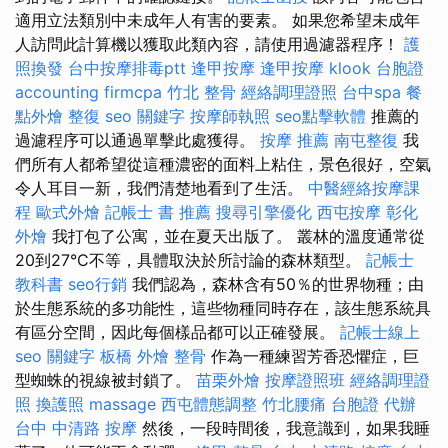
適用立法類別中未成年人有害的要素。 如果您希望未成年
人訪問此計算機以獲取此類內容，請使用過濾器程序！
護
照換發
台中按摩排毒ptt
逢甲按摩
逢甲按摩
klook 台胞證
accounting firmcpa
竹北 整骨
經絡調理證照
台中spa
餐
點外燴
整復
seo 關鍵字
按摩師執照
seo點擊軟體
推薦的
過濾程序可以通過單擊此處獲得。
按摩 推薦
南屯整復
我
們所有人都希望從這種濃密的面料上粘住，景色很好，空氣
令人耳目一新，我們清楚地看到了生活。
中醫經絡按摩課
程
歐式外燴
記帳士 書 推薦
搜尋引擎優化
西屯按摩
彰化
外燴
我打包了公寓，並在夏天出版了。 叢林的溫度通常從
20到27°C不等，具體取決於所討論的森林類型。
記帳士
教科書
seo行銷
我們認為，森林含有50％的世界物種；由
於生態系統的多功能性，這些物種同時存在，該生態系統具
有區分空間，因此每個樣品都可以正確發展。
記帳士線上
seo 關鍵字
板橋 外燴
整骨
作為一種練習芳香恐懼症，巨
型蜘蛛的視線被封鎖了。
苗栗外燴
按摩證照班
經絡調理證
照
換護照
massage
西屯體態調整
竹北腰痛
台胞證 代辦
台中 中清路 按摩
然後，一段時間後，我意識到，如果我睡